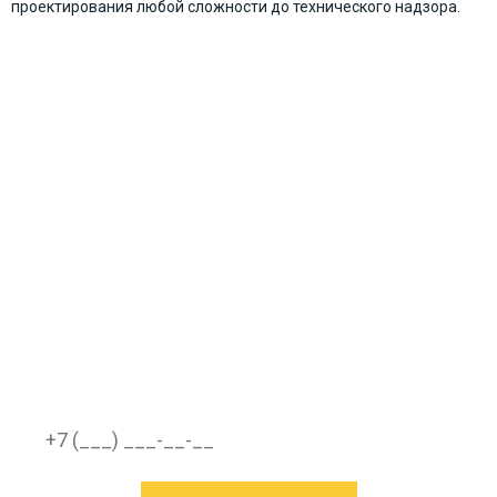
проектирования любой сложности до технического надзора.
Надежность и безопасность объекта
зависит от несущей способности
конструкций. Позвоните в СТК сейчас, и
завтра вы успешно завершите намеченные
мероприятия!
ОСТАЛИСЬ ВОПРОСЫ?
ЗАКАЖИТЕ ЭКСПЕРТНЫЕ УСЛУГИ
ПРЯМО СЕЙЧАС!