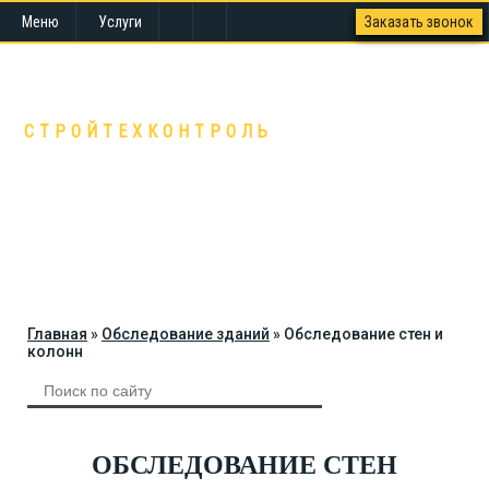
Меню
Услуги
Заказать звонок
СТК - ВАШ ПЕРСОНАЛЬНЫЙ ЭКСПЕРТ В
СТРОИТЕЛЬСТВЕ
СТРОЙТЕХКОНТРОЛЬ
Екатеринбург, ул. Крылова, 27
Пн.-пт. с 9.00 до 18.00
+7 (343) 382-26-00
3822600@gmail.com
Главная
»
Обследование зданий
»
Обследование стен и
колонн
ОБСЛЕДОВАНИЕ СТЕН