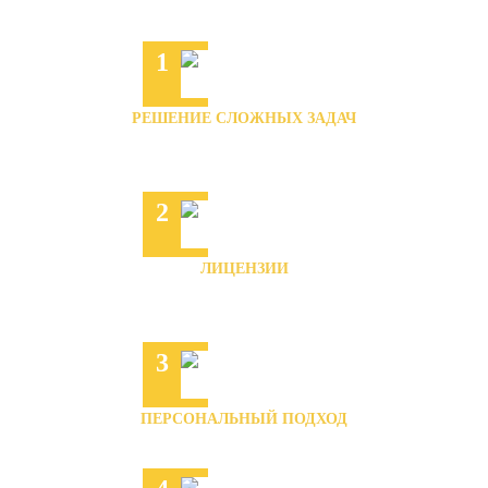
ПРЕИМУЩЕСТВА ПРИ РАБОТЕ С НАМИ
1
РЕШЕНИЕ СЛОЖНЫХ ЗАДАЧ
Большой опыт решения
различных вопросов
2
ЛИЦЕНЗИИ
По букве закона
и немного больше
3
ПЕРСОНАЛЬНЫЙ ПОДХОД
Работаем конфиденциально