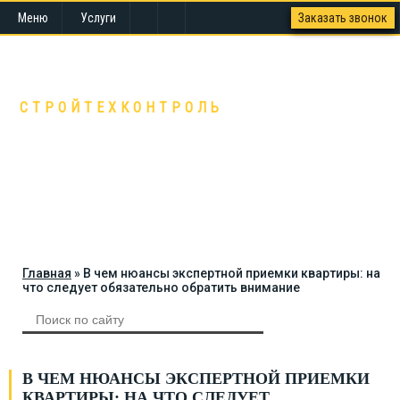
Меню
Услуги
Заказать звонок
СТК - ВАШ ПЕРСОНАЛЬНЫЙ ЭКСПЕРТ В
СТРОИТЕЛЬСТВЕ
СТРОЙТЕХКОНТРОЛЬ
Екатеринбург, ул. Крылова, 27
Пн.-пт. с 9.00 до 18.00
+7 (343) 382-26-00
3822600@gmail.com
Главная
»
В чем нюансы экспертной приемки квартиры: на
что следует обязательно обратить внимание
В ЧЕМ НЮАНСЫ ЭКСПЕРТНОЙ ПРИЕМКИ
КВАРТИРЫ: НА ЧТО СЛЕДУЕТ